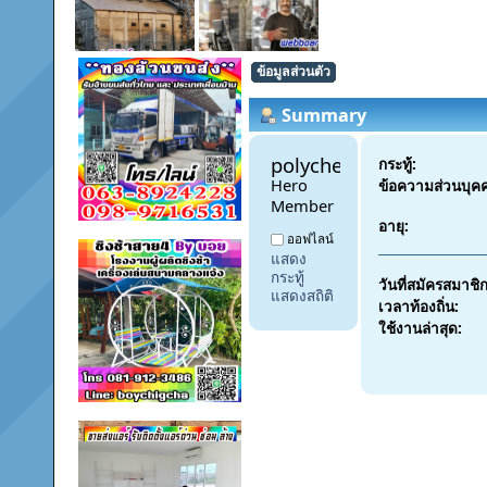
ข้อมูลส่วนตัว
Summary
polychemicals10 
กระทู้:
Hero 
ข้อความส่วนบุค
Member
อายุ:
ออฟไลน์
แสดง
กระทู้
วันที่สมัครสมาชิก
แสดงสถิติ
เวลาท้องถิ่น:
ใช้งานล่าสุด: