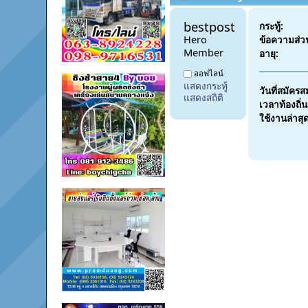
bestpostdd11 
กระทู้:
Hero 
ข้อความส่ว
Member
อายุ:
ออฟไลน์
แสดงกระทู้
วันที่สมัครส
แสดงสถิติ
เวลาท้องถิ่น
ใช้งานล่าสุ