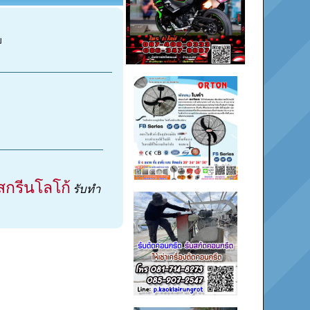
ย
สกรีนโลโก้
รับทำ