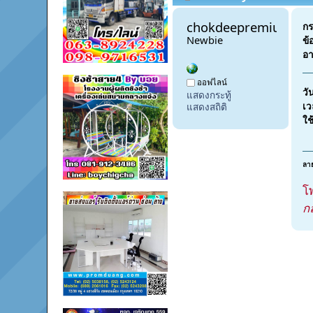
chokdeepremium 
กร
Newbie
ข้
อา
ออฟไลน์
วั
แสดงกระทู้
เว
แสดงสถิติ
ใช
ลาย
โ
ก