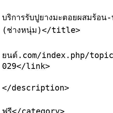
			<title>Re: รับลาดยางมะตอ
บริการรับปูยางมะตอยผสมร้อน-
(ช่างหนุ่ม)</title>

			<link>https://sale.ยา
ยนต์.com/index.php/topi
029</link>

			<description>ดันกระทู้
</description>

			<category>โพสต์ประกา
ฟรี</category>
