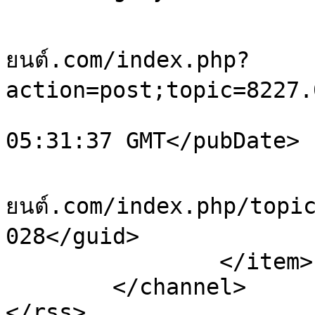
			<comments>https://sale.ย
ยนต์.com/index.php?
action=post;topic=8227.
			<pubDate>Sat, 08 Aug 202
05:31:37 GMT</pubDate>

			<guid>https://sale.ยา
ยนต์.com/index.php/topi
028</guid>

		</item>

	</channel>

</rss>