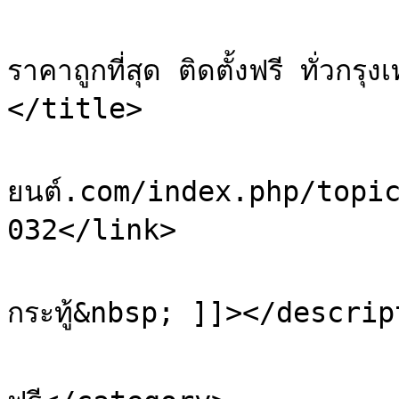
			<title>Re: แอร์บ้านราคาส่
ราคาถูกที่สุด ติดตั้งฟรี ทั่
</title>

			<link>https://sale.ยา
ยนต์.com/index.php/topi
032</link>

			<description><![CDATA[ดั
กระทู้&nbsp; ]]></descrip
			<category>โพสต์ประกา