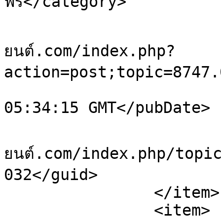
ฟรี</category>

			<comments>https://sale.ย
ยนต์.com/index.php?
action=post;topic=8747.
			<pubDate>Sat, 08 Aug 202
05:34:15 GMT</pubDate>

			<guid>https://sale.ยา
ยนต์.com/index.php/topi
032</guid>

		</item>

		<item>
