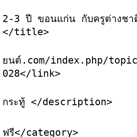
			<title>Re: เรียนภาษาอังกฤษเด็
2-3 ปี ขอนแก่น กับครูต่างชา
</title>

			<link>https://sale.ยา
ยนต์.com/index.php/topi
028</link>

			<description>ขออนุญาต อัพเ
กระทู้ </description>

			<category>โพสต์ประกา
ฟรี</category>
