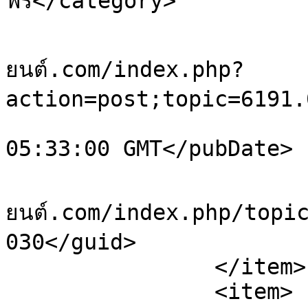
ฟรี</category>

			<comments>https://sale.ย
ยนต์.com/index.php?
action=post;topic=6191.
			<pubDate>Sat, 08 Aug 202
05:33:00 GMT</pubDate>

			<guid>https://sale.ยา
ยนต์.com/index.php/topi
030</guid>

		</item>

		<item>
