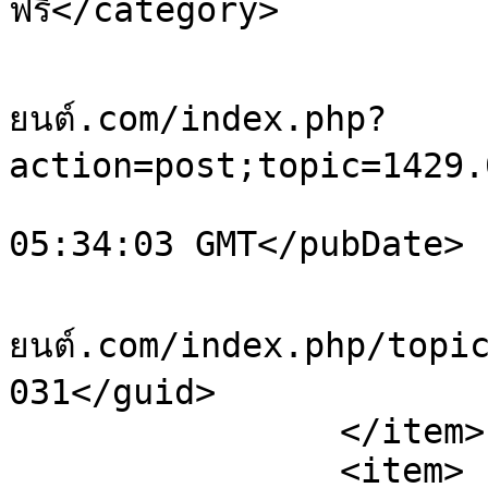
ฟรี</category>

			<comments>https://sale.ย
ยนต์.com/index.php?
action=post;topic=1429.
			<pubDate>Sat, 08 Aug 202
05:34:03 GMT</pubDate>

			<guid>https://sale.ยา
ยนต์.com/index.php/topi
031</guid>

		</item>

		<item>
