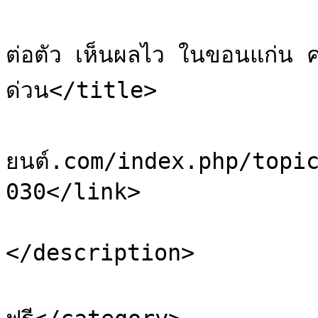
			<title>Re: เรียนภาษาอังกฤษต
ต่อตัว เห็นผลไว ในขอนแก่น คล
ด่วน</title>

			<link>https://sale.ยา
ยนต์.com/index.php/topi
030</link>

			<description>ดันกระทู้
</description>

			<category>โพสต์ประกา