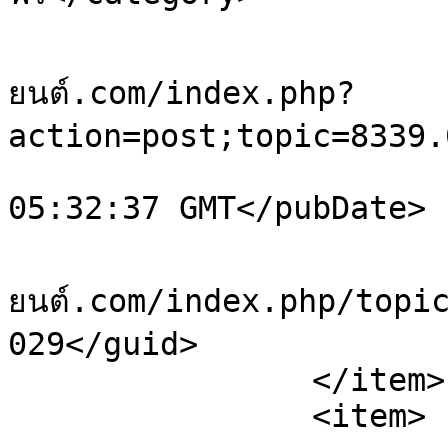
			<comments>https://sale.ย
ยนต์.com/index.php?
action=post;topic=8339.
			<pubDate>Sat, 08 Aug 202
05:32:37 GMT</pubDate>

			<guid>https://sale.ยา
ยนต์.com/index.php/topi
029</guid>

		</item>

		<item>
