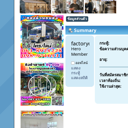
ข้อมูลส่วนตัว
Summary
factoryday1 
กระทู้:
Hero 
ข้อความส่วนบุค
Member
อายุ:
ออฟไลน์
แสดง
กระทู้
วันที่สมัครสมาชิก
แสดงสถิติ
เวลาท้องถิ่น:
ใช้งานล่าสุด: