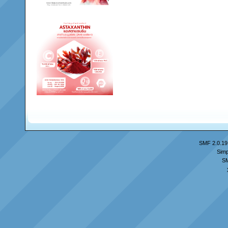
SMF 2.0.19
Simp
S