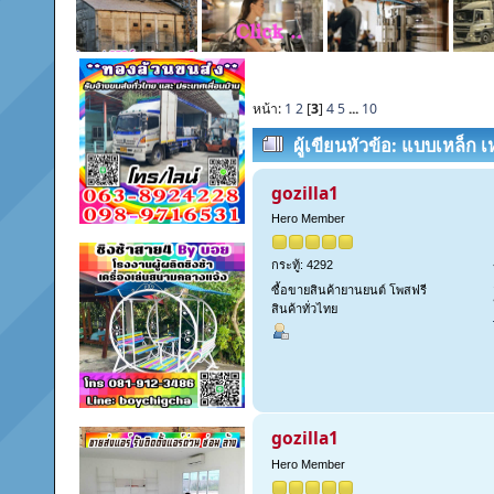
หน้า:
1
2
[
3
]
4
5
...
10
ผู้เขียน
หัวข้อ: แบบเหล็ก 
สตีล สมุทรสาคร (อ่าน 1411 คร
gozilla1
Hero Member
กระทู้: 4292
ซื้อขายสินค้ายานยนต์ โพสฟรี
สินค้าทั่วไทย
gozilla1
Hero Member