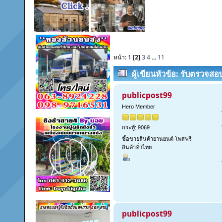
หน้า:
1
[
2
]
3
4
...
11
ผู้เขียน
หัวข้อ: รับตรวจสอ
ทางธุรกิจ โทรสอบถาม 083-789
publicpost99
Hero Member
กระทู้: 9069
ซื้อขายสินค้ายานยนต์ โพสฟรี
สินค้าทั่วไทย
publicpost99