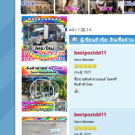
หน้า:
1
[
2
]
3
4
ผู้เขียน
หัวข้อ: สินเชื่อด่
(อ่าน 605 ครั้ง)
bestpostdd11
Hero Member
กระทู้: 7077
ซื้อขายสินค้ายานยนต์ โพสฟรี
สินค้าทั่วไทย
bestpostdd11
Hero Member
กระทู้: 7077