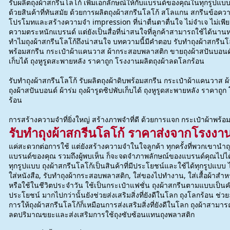
รับผลิตถุงผ้าสกรีนโลโก้ เพิ่มเอกลักษณ์ให้กับแบรนด์ของคุณในทุกรูปแ
ด้วยสินค้าที่ทันสมัย ด้วยการผลิตถุงผ้าสกรีนโลโก้ สโลแกน สกรีนข้อความ 
โปรโมทและสร้างความจำ impression ที่น่าตื่นตาตื่นใจ ไม่จำเจ ไม่เพียงเ
ความตระหนักแบรนด์ แต่ยังเป็นสื่อที่น่าสนใจที่ลูกค้าสามารถใช้ได้นาน
ทำไมถุงผ้าสกรีนโลโก้ถึงน่าสนใจ บทความนี้มีคำตอบ รับทำถุงผ้าสกรีนโลโ
พร้อมสกรีน กระเป๋าผ้าแคนวาส ผ้ากระสอบพลาสติก ขายถุงผ้าสปันบอนด์ ผ้
เก็บได้ ถุงหูรูดสะพายหลัง ราคาถูก โรงงานผลิตถุงผ้าลดโลกร้อน
รับทำถุงผ้าสกรีนโลโก้ รับผลิตถุงผ้าดิบพร้อมสกรีน กระเป๋าผ้าแคนวาส
ถุงผ้าสปันบอนด์ ผ้าร่ม ถุงผ้ารูดซิปพับเก็บได้ ถุงหูรูดสะพายหลัง ราคาถ
ร้อน
การสร้างความจำที่ยิ่งใหญ่ สร้างภาพจำที่ดี ด้วยการแจก กระเป๋าผ้าพร้
รับทำถุงผ้าสกรีนโลโก้ ราคาส่งจากโรงง
แค่สะดวกต่อการใช้ แต่ยังสร้างความจำในใจลูกค้า ทุกครั้งที่พวกเขานำถ
แบรนด์ของคุณ รวมถึงผู้พบเห็น ก็จะจดจำภาพลักษณ์ของแบรนด์คุณไปได้อีก
ทุกรูปแบบ ถุงผ้าสกรีนโลโก้เป็นสินค้าที่มีประโยชน์และใช้ได้ทุกรูปแบบ
ใส่หนังสือ, รับทำถุงผ้ากระสอบพลาสติก, ใส่ของไปทำงาน, ใส่เสื้อผ้าสำหรั
หรือใช้ในชีวิตประจำวัน ใช้เป็นกระเป๋าแฟชั่น ถุงผ้าสกรีนตามแบบเป็
ประโยชน์ มากไปกว่านั้นยังช่วยส่งเสริมสิ่งที่ยังดีในโลก ถุงโลกร้อน ช่
การให้ถุงผ้าสกรีนโลโก้ก็เหมือนการส่งเสริมสิ่งที่ยังดีในโลก ถุงผ้าสาม
ลดปริมาณขยะและส่งเสริมการใช้ถุงซับซ้อนแทนถุงพลาสติก