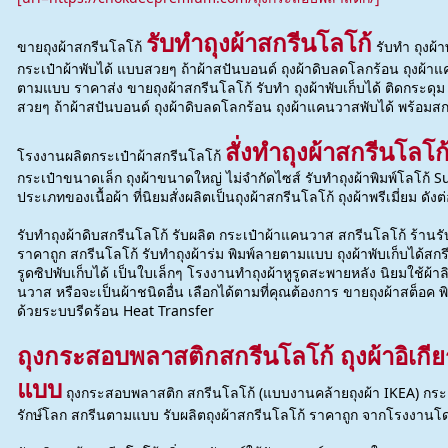
รับทำถุงผ้าสกรีนโลโก้
ขายถุงผ้าสกรีนโลโก้
รับทำ ถุงผ้า
กระเป๋าผ้าพับได้ แบบสวยๆ ถ้าผ้าสปันบอนด์ ถุงผ้าดิบลดโลกร้อน ถุงผ้า
ตามแบบ ราคาส่ง ขายถุงผ้าสกรีนโลโก้ รับทำ ถุงผ้าพับเก็บได้ ติดกระดุม
สวยๆ ถ้าผ้าสปันบอนด์ ถุงผ้าดิบลดโลกร้อน ถุงผ้าแคนวาสพับได้ พร้อม
สั่งทำถุงผ้าสกรีนโลโก
โรงงานผลิตกระเป๋าผ้าสกรีนโลโก้
กระเป๋าขนาดเล็ก ถุงผ้าขนาดใหญ่ ไม่จำกัดไซส์ รับทำถุงผ้าพิมพ์โลโก้ S
ประเภทของเนื้อผ้า ที่นิยมสั่งผลิตเป็นถุงผ้าสกรีนโลโก้ ถุงผ้าพรีเมี่ยม ดังต่
รับทำถุงผ้าดิบสกรีนโลโก้ รับผลิต กระเป๋าผ้าแคนวาส สกรีนโลโก้ ร้านรั
ราคาถูก สกรีนโลโก้ รับทำถุงผ้าร่ม พิมพ์ลายตามแบบ ถุงผ้าพับเก็บได้สกร
รูดซิปพับเก็บได้ เป็นใบเล็กๆ โรงงานทำถุงผ้าหูรูดสะพายหลัง นิยมใช้ผ้าล
นวาส หรือจะเป็นผ้าชนิดอื่น เลือกได้ตามที่คุณต้องการ ขายถุงผ้าสต็อค 
ด้วยระบบรีดร้อน Heat Transfer
ถุงกระสอบพลาสติกสกรีนโลโก้ ถุงผ้าอิเกีย
แบบ
ถุงกระสอบพลาสติก สกรีนโลโก้ (แบบงานคล้ายถุงผ้า IKEA) กระเ
รักษ์โลก สกรีนตามแบบ รับผลิตถุงผ้าสกรีนโลโก้ ราคาถูก จากโรงงานโ