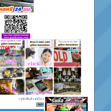
« หน้าที่แล้ว
ต่อไป »
พิมพ์