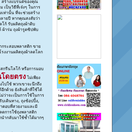
บบ สร้างแบรนด์ของคุณ
เป็นวิธีที่เจ๋งๆ ในการ
ท่านั้น ที่จะช่วยสร้าง
หลายปี หากคุณสงสัยว่า
ก้ รับผลิตถุงผ้าดิบ
าร่ม ถุงผ้ารูดซิปพับ
 ผ้ากระสอบพลาสติก ขาย
ูก โรงงานผลิตถุงผ้าลดโลก
อมสกรีนโลโก้ หรือการมอบ
านโดยตรง
ไม่เพียง
ุงไปใช้ พวกเขาจะนึกถึง
ด้วย ยังสินค้าที่ใช้ได้
 ไม่ว่าจะเป็นการใช้ในการ
บเดินทาง, ถุงช้อปปิ้ง,
นคำตอบที่สวยงามและมี
วยลดการใช้ถุงพลาสติก
ารถนำกลับมาใช้ซ้ำได้มากๆ