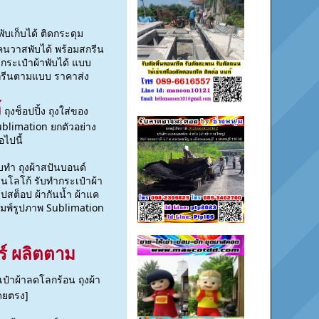
พับเก็บได้ ติดกระดุม
แคนวาสพับได้ พร้อมสกรีน
 กระเป๋าผ้าพับได้ แบบ
สกรีนตามแบบ ราคาส่ง
้
ถุงช็อปปิ้ง ถุงใส่ของ
ublimation ยกตัวอย่าง
อไปนี้
บทำ ถุงผ้าสปันบอนด์
ีนโลโก้ รับทำกระเป๋าผ้า
ิปสต็อป ผ้ากันน้ำ ผ้าแค
พิมพ์รูปภาพ Sublimation
ร์ ผลิตตาม
ป๋าผ้าลดโลกร้อน ถุงผ้า
ดยตรง]