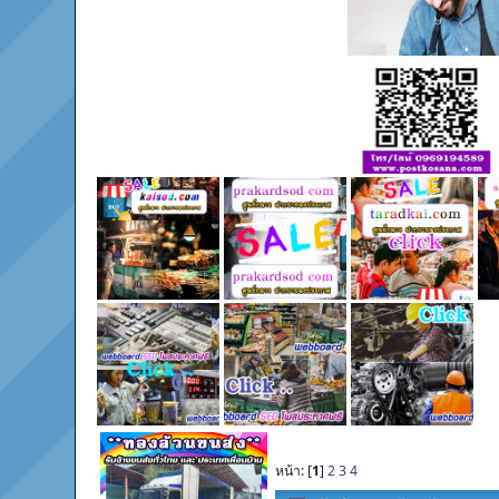
หน้า: [
1
]
2
3
4