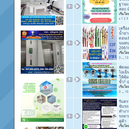
ฐานแน
สอบ ม
เริ่มโ
«
1
2
3
เครื่อ
น้ำยา
ดอนเมื
นนทบร
2061
เริ่มโ
3
...
13
พัดลม
ไอเย็
ให้คุ้
ขั้ว?
เริ่มโ
3
...
10
รับตร
ขับรถ
ทำงาน
รถหา
คู่ค้า
เริ่มโ