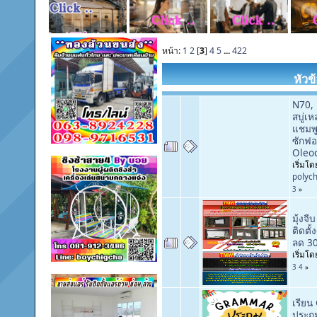
หน้า:
1
2
[
3
]
4
5
...
422
หัวข
N70, เ
สบู่เห
แชมพู,
ซักฟอ
Oleoc
เริ่มโด
polyc
3
»
มุ้งจ
ติดตั
ลด 30
เริ่มโ
3
4
»
เรีย
ประถม