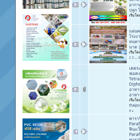
อากาศ
ปลูก 
เริ่มโ
แผ่น
โรงงา
ทนทาน
นาด 
เริ่มโ
2
3
...
เตตร
ฟอสเ
Tetr
Dipho
อาหาร
อาหา
เริ่มโด
thaip
4
»
พาราฟ
Paraf
ฟินแว็
Paraf
พาราฟ