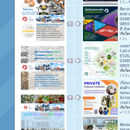
2
3
...
สีทาถ
Anti-
0348
0893
ดี tha
เริ่มโ
1
2
»
แคลเซ
Calc
E526,
0348
08931
เริ่มโ
1
2
3
»
เรียน
ต่อตั
ขอนแก
อังกฤ
เร่งด่
เริ่มโ
«
1
2
3
พัดล
Serie