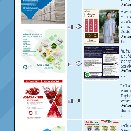
เริ่มโ
ชุดขา
ขาว ช
สวมใ
ความร
อึดอัด
เริ่มโ
3
»
รับสื
ประว
ตรวจ
Servi
เริ่มโ
2
»
ไดไฮ
ฟอสเ
Dipho
อาหา
เริ่มโด
thaip
»
เครื่อ
(Gas 