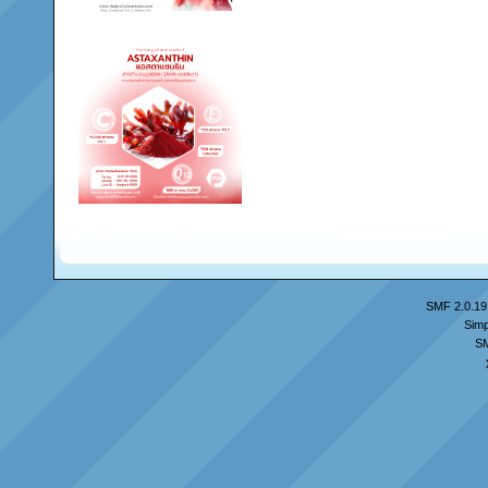
SMF 2.0.19
Simp
S