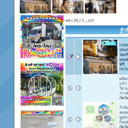
หน้า: [
1
]
2
3
...
423
หัว
โด
เวบบ
ประก
รองร
yout
ฟรี
เริ่ม
ผลิต
แก้ว 
ใส ถ
กาว
เริ่ม
กัวกั
คอลล
gum,
Food
เริ่มโ