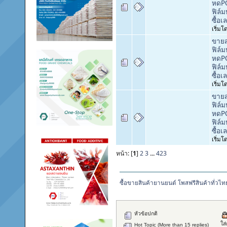
หดPO
ฟิล์
ซื้อเ
เริ่ม
ขายส
ฟิล์
หดPO
ฟิล์
ซื้อเ
เริ่ม
ขายส
ฟิล์
หดPO
ฟิล์
ซื้อเ
เริ่ม
หน้า: [
1
]
2
3
...
423
ซื้อขายสินค้ายานยนต์ โพสฟรีสินค้าทั่วไท
หัวข้อปกติ
ใส
Hot Topic (More than 15 replies)