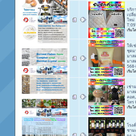
บริกา
เปลี่
ใหม่ 
T:09
เริ่ม
ให้เ
ชุดม
มาสค
มาสค
568-
เริ่ม
เช่า
มาสค
คอต
โทร 
เริ่ม
โรงค
ชามะ
ผง, เ