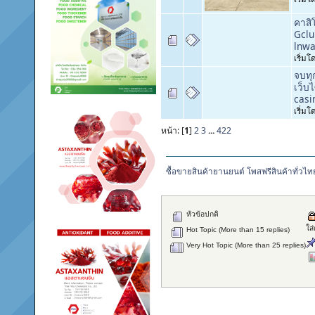
คาสิ
Gclu
lnwa
เริ่ม
จบทุ
เว็บ
casi
เริ่ม
หน้า: [
1
]
2
3
...
422
ซื้อขายสินค้ายานยนต์ โพสฟรีสินค้าทั่วไท
หัวข้อปกติ
ใส
Hot Topic (More than 15 replies)
Very Hot Topic (More than 25 replies)