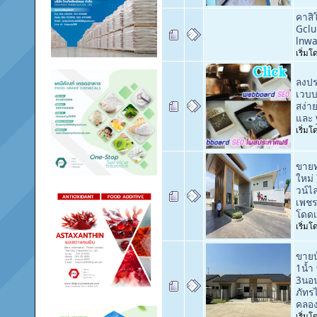
คาสิ
Gclu
lnwa
เริ่ม
ลงปร
เวบบ
สง่า
และ 
เริ่ม
ขายทา
ใหม่
วน์ไล
เพช
โดดเ
เริ่ม
ขาย
1น้ำ 
3นอน
ภัทร
คลอ
เริ่ม