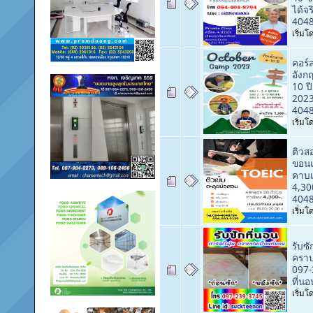
ได้จ
4048
เริ่ม
คอร
อังก
10 ป
2023
404
เริ่ม
ติวส
ขอนแ
คาบเ
4,30
4048
เริ่ม
รับซั
คราบ
097-
ที่นอ
เริ่ม