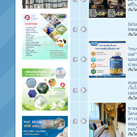
พรีไบ
เริ่ม
Gclu
lnwa
เริ่ม
“กระ
เมด”
นอนน
ปวดเ
เริ่ม
จบทุ
เว็บ
casi
เริ่ม
ขาย
โครง
ทาวน
ปทุมธ
ถนน
เริ่ม