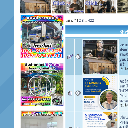
หน้า: [
1
]
2
3
...
422
หัวข
เวบบ
ประก
รองร
yout
ฟรี
เริ่ม
คอร์
ออนไล
ไปใช
Priva
ขอนแ
เริ่ม
เรีย
Pre
40 ชั