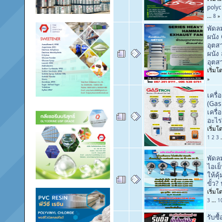
poly
...
8
»
พัดล
ผนัง
อุต
ผนัง
อุตส
เริ่ม
»
เครื่
(Gas
เครื่
อะไร
เริ่ม
1
2
3
พัดล
ไอเย
ให้คุ
ขั้ว
เริ่ม
3
...
1
รับซื