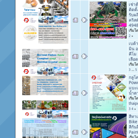
เช่าต
ติดตั
รับผ
คริส
4948
เริ่ม
2
»
เบต้
มิน 
คีโม 
เลือด
เริ่ม
3
...
5
กลูโ
Powd
แบะ
น้ำต
เริ่มโ
thai
3
4
»
สีทา
Bike
สีกัน
Pain
เริ่มโ