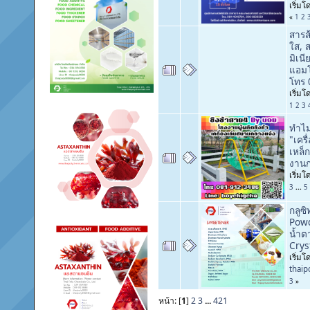
เริ่ม
«
1
2
สารส
ใส, ส
มิเน
แอมโ
โทร 
เริ่ม
1
2
3
ทำไม
"เคร
เหล็
งานก
เริ่ม
3
...
5
กลูซ
Powd
น้ำต
Crys
เริ่มโ
thai
3
»
หน้า: [
1
]
2
3
...
421