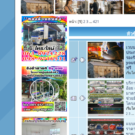
หน้า: [
1
]
2
3
...
421
หัวข
เวบบ
ประก
รองร
yout
ฟรี
เริ่ม
บริกา
อ้อย
มาตร
ช่วยม
โครง
เริ่ม
2
3
...
แบบเ
ราคา
ขาย-