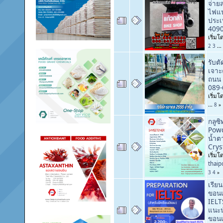
จ่าย
ไฟแนน
ประเ
4090
เริ่ม
2
3
...
รับต
เจาะค
ถนน 
089
เริ่ม
...
8
»
กลูซ
Powd
น้ำต
Crys
เริ่มโ
thai
3
4
»
เรีย
ขอนแ
IELT
แนะน
ขอนแ