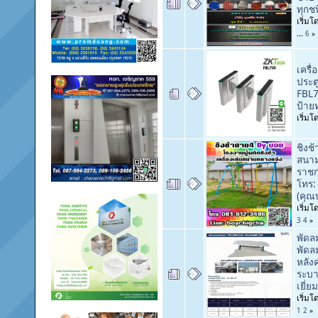
ทุกชน
เริ่ม
...
6
»
เครื่
ประตู
FBL7
ป้ายท
เริ่ม
ชิงช้
สนาม
ราชกา
โทร:
(คุณ
เริ่ม
3
4
»
พัดล
พัด
หลัง
ระบา
เยี่ยม
เริ่ม
1
2
»